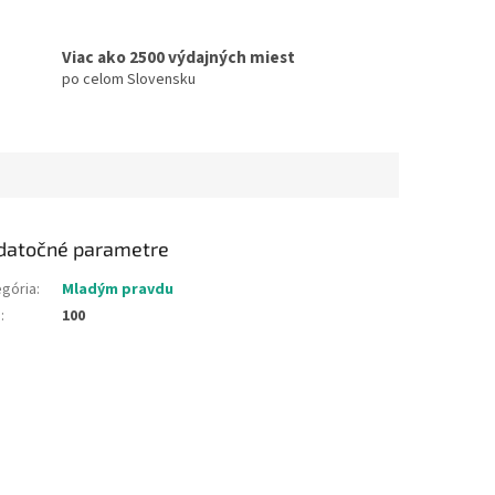
Viac ako 2500 výdajných miest
po celom Slovensku
datočné parametre
egória
:
Mladým pravdu
N
:
100