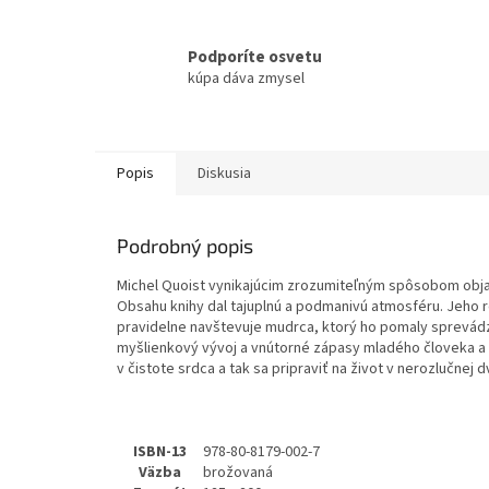
Podporíte osvetu
kúpa dáva zmysel
Popis
Diskusia
Podrobný popis
Michel Quoist vynikajúcim zrozumiteľným spôsobom objasň
Obsahu knihy dal tajuplnú a podmanivú atmosféru. Jeho 
pravidelne navštevuje mudrca, ktorý ho pomaly sprevádz
myšlienkový vývoj a vnútorné zápasy mladého človeka a 
v čistote srdca a tak sa pripraviť na život v nerozlučnej dv
ISBN-13
978-80-8179-002-7
Väzba
brožovaná