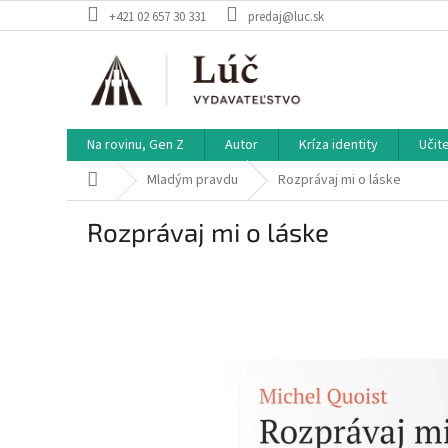
Prejsť
+421 02 657 30 331
predaj@luc.sk
na
obsah
Na rovinu, Gen Z
Autor
Kríza identity
Učit
Domov
Mladým pravdu
Rozprávaj mi o láske
Rozprávaj mi o láske