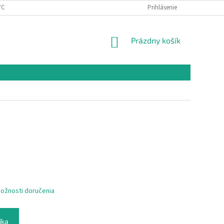
ÝCH ÚDAJOV
Prihlásenie
NÁKUPNÝ
Prázdny košík
KOŠÍK
ožnosti doručenia
íka