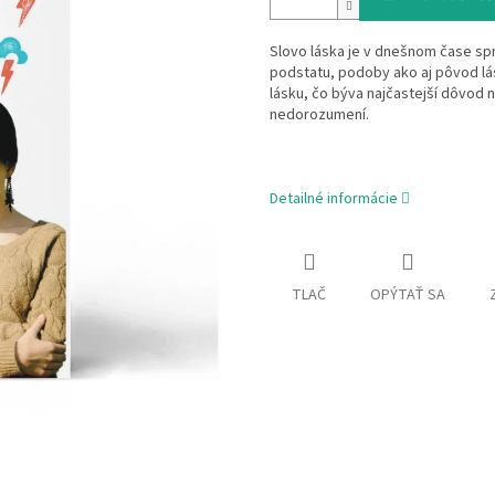
Slovo láska je v dnešnom čase sp
podstatu, podoby ako aj pôvod lásk
lásku, čo býva najčastejší dôvod
nedorozumení.
Detailné informácie
TLAČ
OPÝTAŤ SA