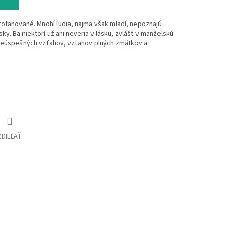
rofanované. Mnohí ľudia, najmä však mladí, nepoznajú
y. Ba niektorí už ani neveria v lásku, zvlášť v manželskú
 neúspešných vzťahov, vzťahov plných zmätkov a
ZDIEĽAŤ