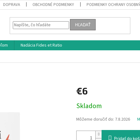
DOPRAVA
OBCHODNÉ PODMIENKY
PODMIENKY OCHRANY OSOBN
HĽADAŤ
eľom
Nadácia Fides et Ratio
€6
Jednotková
Skladom
cena:
Môžeme doručiť do:
7.8.2026
M
Pridať do koš