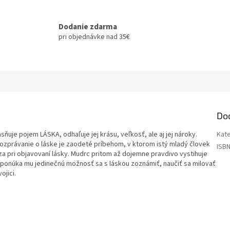
Dodanie zdarma
pri objednávke nad 35€
Do
uje pojem LÁSKA, odhaľuje jej krásu, veľkosť, ale aj jej nároky.
Kat
rozprávanie o láske je zaodeté príbehom, v ktorom istý mladý človek
ISB
a pri objavovaní lásky. Mudrc pritom až dojemne pravdivo vystihuje
ponúka mu jedinečnú možnosť sa s láskou zoznámiť, naučiť sa milovať
ojici.