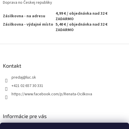
Doprava no Českej republiky
4,99 € / objednávka nad 32 €
Zásilkovna - na adresu
ZADARMO
Zásilkovna - výdajné místo
5,40 € / objednávka nad 32 €
ZADARMO
Z
á
p
ä
Kontakt
t
predaj
@
luc.sk
i
e
+421 02 657 30 331
https://www.facebook.com/p/Renata-Ocilkova
Informácie pre vás
Doprava